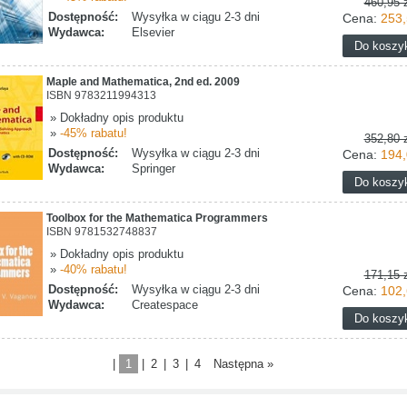
460,95 z
Dostępność:
Wysyłka w ciągu 2-3 dni
Cena:
253,
Wydawca:
Elsevier
Maple and Mathematica, 2nd ed. 2009
ISBN 9783211994313
» Dokładny opis produktu
»
-45% rabatu!
352,80 z
Dostępność:
Wysyłka w ciągu 2-3 dni
Cena:
194,
Wydawca:
Springer
Toolbox for the Mathematica Programmers
ISBN 9781532748837
» Dokładny opis produktu
»
-40% rabatu!
171,15 z
Dostępność:
Wysyłka w ciągu 2-3 dni
Cena:
102,
Wydawca:
Createspace
|
1
|
2
|
3
|
4
Następna »