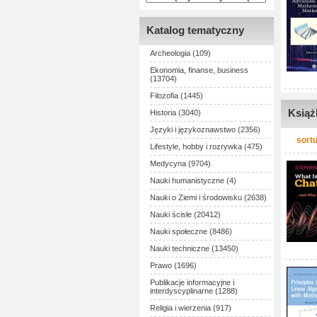
Katalog tematyczny
Archeologia (109)
Ekonomia, finanse, business
(13704)
Filozofia (1445)
Książ
Historia (3040)
Języki i językoznawstwo (2356)
sortu
Lifestyle, hobby i rozrywka (475)
Medycyna (9704)
Nauki humanistyczne (4)
Nauki o Ziemi i środowisku (2638)
Nauki ścisłe (20412)
Nauki społeczne (8486)
Nauki techniczne (13450)
Prawo (1696)
Publikacje informacyjne i
interdyscyplinarne (1288)
Religia i wierzenia (917)