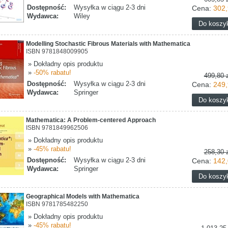
Dostępność:
Wysyłka w ciągu 2-3 dni
Cena:
302,
Wydawca:
Wiley
Modelling Stochastic Fibrous Materials with Mathematica
ISBN 9781848009905
» Dokładny opis produktu
»
-50% rabatu!
499,80 z
Dostępność:
Wysyłka w ciągu 2-3 dni
Cena:
249,
Wydawca:
Springer
Mathematica: A Problem-centered Approach
ISBN 9781849962506
» Dokładny opis produktu
»
-45% rabatu!
258,30 z
Dostępność:
Wysyłka w ciągu 2-3 dni
Cena:
142,
Wydawca:
Springer
Geographical Models with Mathematica
ISBN 9781785482250
» Dokładny opis produktu
»
-45% rabatu!