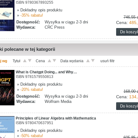
ISBN 9780367893255
» Dokładny opis produktu
»
-35% rabatu!
746,55 z
Dostępność:
Wysyłka w ciągu 2-3 dni
Cena:
485,
Wydawca:
CRC Press
ki polecane w tej kategorii
j wg
Tytuł
Cena
Data wydania
usuń filtr
What is Chatgpt Doing... and Why…
ISBN 9781579550813
» Dokładny opis produktu
»
-20% rabatu!
168,00 z
Dostępność:
Wysyłka w ciągu 2-3 dni
Cena:
134,
Wydawca:
Wolfram Media
Principles of Linear Algebra with Mathematica
ISBN 9780470637951
» Dokładny opis produktu
»
-50% rabatu!
605,85 z