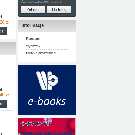
Wartość zakupów:
0,00 zł
ł
26 zł
Informacje
Regulamin
Wydawcy
Polityka prywatności
ł
40 zł
ł