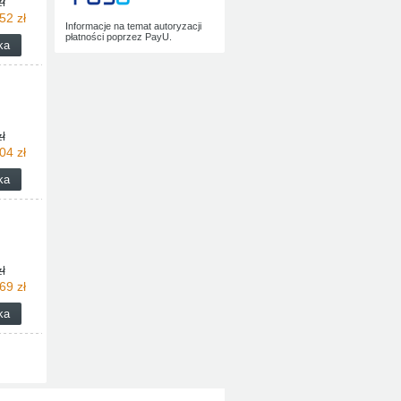
ł
52 zł
Informacje na temat autoryzacji
płatności poprzez PayU.
ł
04 zł
ł
69 zł