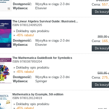
1 013,25 
Dostępność:
Wysyłka w ciągu 2-3 dni
Cena:
557,
Wydawca:
Elsevier
The Linear Algebra Survival Guide: Illustrated…
ISBN 9780124095205
» Dokładny opis produktu
»
-45% rabatu!
300,30 z
Dostępność:
Wysyłka w ciągu 2-3 dni
Cena:
165,
Wydawca:
Elsevier
The Mathematica GuideBook for Symbolics
ISBN 9780387950204
» Dokładny opis produktu
»
-45% rabatu!
500,85 z
Dostępność:
Wysyłka w ciągu 2-3 dni
Cena:
275,
Wydawca:
Springer
Mathematica by Example, 5th edition
ISBN 9780128124819
» Dokładny opis produktu
»
-45% rabatu!