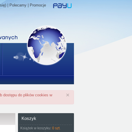
się) |
Polecamy
|
Promocje
×
ub dostępu do plików cookies w
Koszyk
Książek w koszyku:
0 szt.