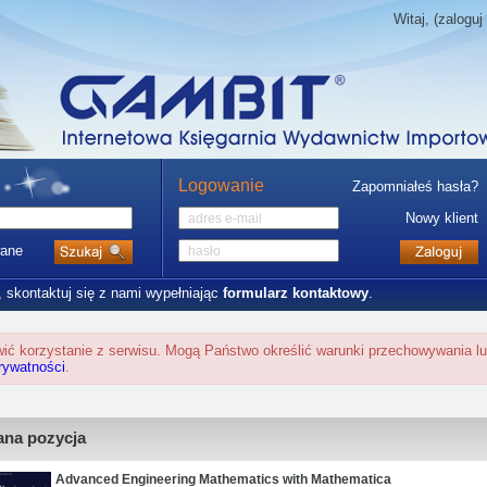
Witaj, (zaloguj 
Logowanie
Zapomniałeś hasła?
Nowy klient
ane
, skontaktuj się z nami wypełniając
formularz kontaktowy
.
twić korzystanie z serwisu. Mogą Państwo określić warunki przechowywania l
prywatności
.
na pozycja
Advanced Engineering Mathematics with Mathematica