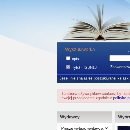
Wyszukiwarka
opis
Zaawansow
Tytuł - ISBN13
Jeżeli nie znalazłeś poszukiwanej książki
Ta strona używa plików cookies, by uła
swojej przeglądarce zgodnie z
polityką 
Wydawcy
Wybra