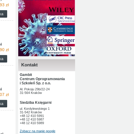
93 zł
ł
90 zł
Kontakt
Gambit
Centrum Oprogramowania
i Szkoleń Sp. z o.o.
ł
Al. Pokoju 29b/22-24
31-564 Kraków
07 zł
Siedziba Księgarni
ul. Kordylewskiego 1
31-542 Kraków
+48 12 410 5991
+48 12 410 5987
+48 12 410 5989
Zobacz na mapie google