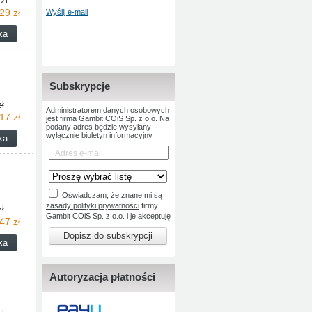
zł
29 zł
Wyślij e-mail
Subskrypcje
ł
Administratorem danych osobowych
17 zł
jest firma Gambit COiS Sp. z o.o. Na
podany adres będzie wysyłany
wyłącznie biuletyn informacyjny.
Oświadczam, że znane mi są
zasady polityki prywatności
firmy
ł
Gambit COiS Sp. z o.o. i je akceptuję
47 zł
Dopisz do subskrypcji
Autoryzacja płatności