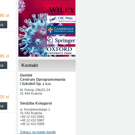
90 zł
95 zł
Kontakt
Gambit
Centrum Oprogramowania
i Szkoleń Sp. z o.o.
Al. Pokoju 29b/22-24
31-564 Kraków
20 zł
Siedziba Księgarni
ul. Kordylewskiego 1
31-542 Kraków
+48 12 410 5991
+48 12 410 5987
+48 12 410 5989
Zobacz na mapie google