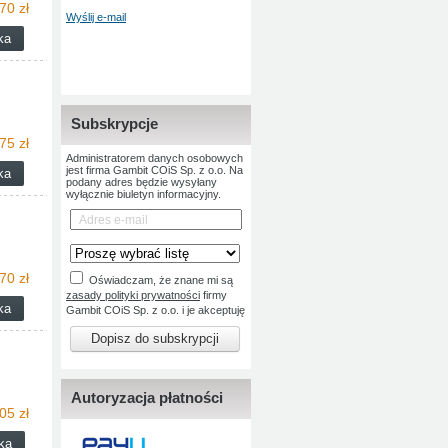
70 zł
Wyślij e-mail
Subskrypcje
75 zł
Administratorem danych osobowych
jest firma Gambit COiS Sp. z o.o. Na
podany adres będzie wysyłany
wyłącznie biuletyn informacyjny.
70 zł
Oświadczam, że znane mi są
zasady polityki prywatności
firmy
Gambit COiS Sp. z o.o. i je akceptuję
Dopisz do subskrypcji
Autoryzacja płatności
05 zł