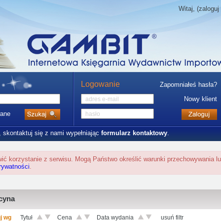
Witaj, (zaloguj 
Logowanie
Zapomniałeś hasła?
Nowy klient
ane
, skontaktuj się z nami wypełniając
formularz kontaktowy
.
twić korzystanie z serwisu. Mogą Państwo określić warunki przechowywania l
prywatności
.
cyna
j wg
Tytuł
Cena
Data wydania
usuń filtr