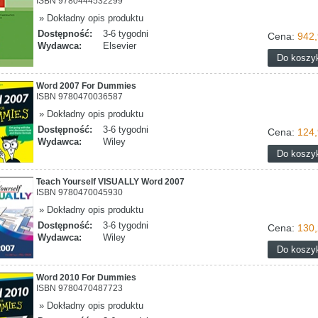
ISBN 9780444532299
» Dokładny opis produktu
Dostępność:
3-6 tygodni
Cena:
942,
Wydawca:
Elsevier
Word 2007 For Dummies
ISBN 9780470036587
» Dokładny opis produktu
Dostępność:
3-6 tygodni
Cena:
124,
Wydawca:
Wiley
Teach Yourself VISUALLY Word 2007
ISBN 9780470045930
» Dokładny opis produktu
Dostępność:
3-6 tygodni
Cena:
130,
Wydawca:
Wiley
Word 2010 For Dummies
ISBN 9780470487723
» Dokładny opis produktu