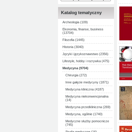
Katalog tematyczny
Archeologia (109)
Ekonomia, finanse, business
(13704)
Filozofia (1445)
Historia (3040)
Języki i językoznawstwo (2356)
Lifestyle, hobby i rozrywka (475)
Medycyna (9704)
Chirurgia (272)
Inne gałęzie medycyny (1871)
Medycyna kliniczna (4187)
Medycyna niekonwencjonalna
(14)
Medycyna przedkliniczna (269)
Medycyna, ogólnie (1740)
Medyczne służby pomocnicze
(745)
Studia medyczne (16)