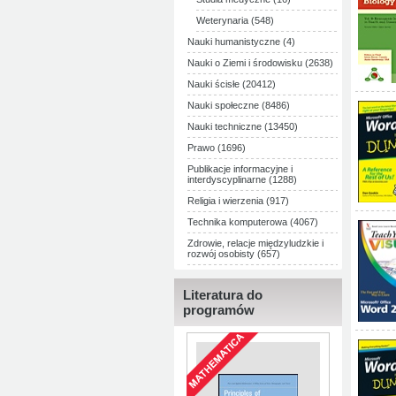
Weterynaria (548)
Nauki humanistyczne (4)
Nauki o Ziemi i środowisku (2638)
Nauki ścisłe (20412)
Nauki społeczne (8486)
Nauki techniczne (13450)
Prawo (1696)
Publikacje informacyjne i
interdyscyplinarne (1288)
Religia i wierzenia (917)
Technika komputerowa (4067)
Zdrowie, relacje międzyludzkie i
rozwój osobisty (657)
Literatura do
programów