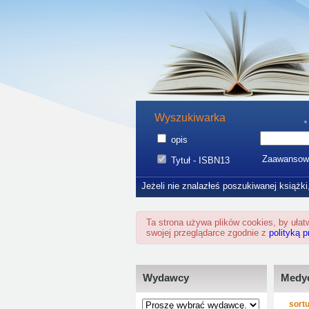
Wyszukiwarka
opis
Zaawansow
Tytuł - ISBN13
Jeżeli nie znalazłeś poszukiwanej książki
Ta strona używa plików cookies, by uła
swojej przeglądarce zgodnie z
polityką 
Wydawcy
Medy
sortu