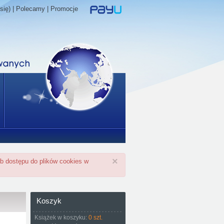
się) |
Polecamy
|
Promocje
×
ub dostępu do plików cookies w
Koszyk
Książek w koszyku:
0 szt.