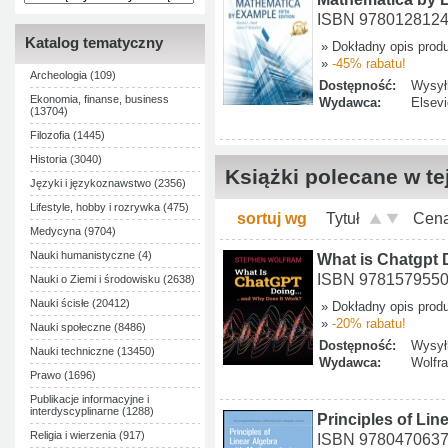
ISBN 978012812
Katalog tematyczny
» Dokładny opis prod
»
-45% rabatu!
Archeologia (109)
Dostępność:
Wysyłk
Ekonomia, finanse, business
Wydawca:
Elsevi
(13704)
Filozofia (1445)
Historia (3040)
Książki polecane w tej
Języki i językoznawstwo (2356)
Lifestyle, hobby i rozrywka (475)
sortuj wg
Tytuł
Cen
Medycyna (9704)
Nauki humanistyczne (4)
What is Chatgpt 
ISBN 978157955
Nauki o Ziemi i środowisku (2638)
Nauki ścisłe (20412)
» Dokładny opis prod
»
-20% rabatu!
Nauki społeczne (8486)
Dostępność:
Wysyłk
Nauki techniczne (13450)
Wydawca:
Wolfr
Prawo (1696)
Publikacje informacyjne i
interdyscyplinarne (1288)
Principles of Lin
Religia i wierzenia (917)
ISBN 978047063