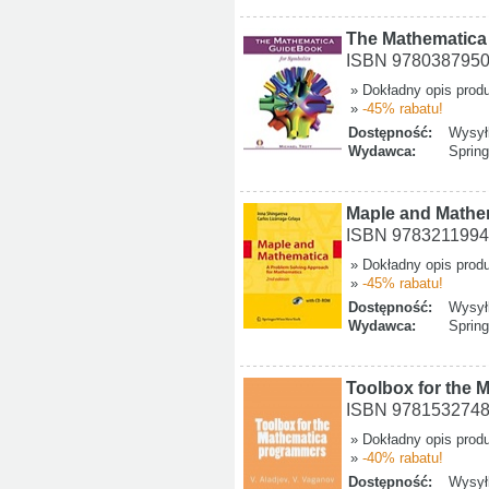
The Mathematica
ISBN 978038795
» Dokładny opis prod
»
-45% rabatu!
Dostępność:
Wysyłk
Wydawca:
Spring
Maple and Mathem
ISBN 978321199
» Dokładny opis prod
»
-45% rabatu!
Dostępność:
Wysyłk
Wydawca:
Spring
Toolbox for the
ISBN 978153274
» Dokładny opis prod
»
-40% rabatu!
Dostępność:
Wysyłk