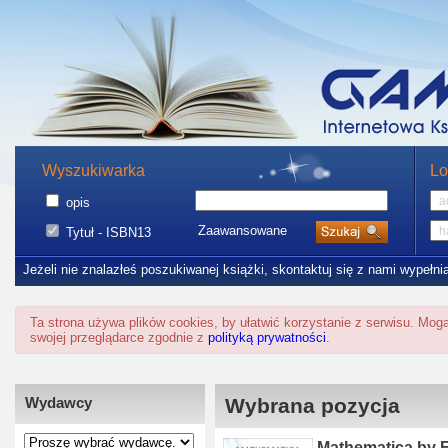
Wyszukiwarka
Lo
opis
Zaawansowane
Tytuł - ISBN13
Jeżeli nie znalazłeś poszukiwanej książki, skontaktuj się z nami wypełni
Ta strona używa plików cookies, by ułatwić korzystanie z serwisu. Mo
swojej przeglądarce zgodnie z
polityką prywatności
.
Wydawcy
Wybrana pozycja
Mathematica by E