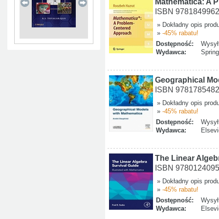
Mathematica: A 
ISBN 978184996
» Dokładny opis prod
»
-45% rabatu!
Dostępność:
Wysyłk
Wydawca:
Spring
Geographical Mo
ISBN 978178548
» Dokładny opis prod
»
-45% rabatu!
Dostępność:
Wysyłk
Wydawca:
Elsevi
The Linear Algebr
ISBN 978012409
» Dokładny opis prod
»
-45% rabatu!
Dostępność:
Wysyłk
Wydawca:
Elsevi