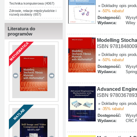
Technika komputerowa (4067)
» Dokładny opis prod
»
-50% rabatu!
Zdrowie, relacje międzyludzkie i
rozwój osobisty (657)
Dostępność:
Wysyłk
Wydawca:
Wiley
Literatura do
programów
Modelling Stocha
ISBN 978184800
» Dokładny opis prod
»
-50% rabatu!
Dostępność:
Wysyłk
Wydawca:
Spring
Advanced Engine
ISBN 978036789
» Dokładny opis prod
»
-35% rabatu!
Dostępność:
Wysyłk
Wydawca:
CRC P