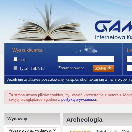
Wyszukiwarka
Lo
opis
Zaawansowane
Tytuł - ISBN13
Jeżeli nie znalazłeś poszukiwanej książki, skontaktuj się z nami wypełni
Ta strona używa plików cookies, by ułatwić korzystanie z serwisu. Mo
swojej przeglądarce zgodnie z
polityką prywatności
.
Wydawcy
Archeologia
sortuj wg
Tytuł
Cen