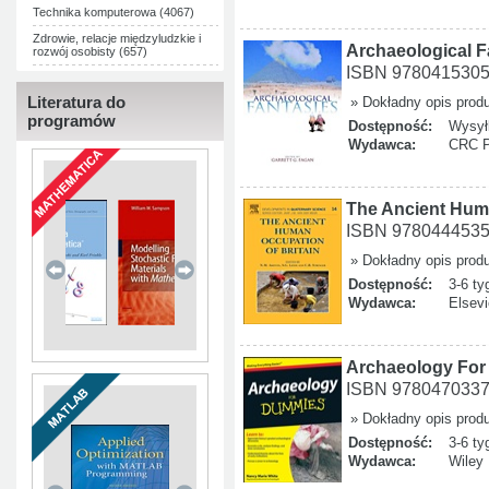
Technika komputerowa (4067)
Zdrowie, relacje międzyludzkie i
Archaeological F
rozwój osobisty (657)
ISBN 978041530
Literatura do
» Dokładny opis prod
programów
Dostępność:
Wysyłk
Wydawca:
CRC P
The Ancient Huma
ISBN 978044453
» Dokładny opis prod
Dostępność:
3-6 ty
Wydawca:
Elsevi
Archaeology Fo
ISBN 978047033
» Dokładny opis prod
Dostępność:
3-6 ty
Wydawca:
Wiley