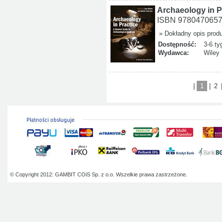
Archaeology in P
ISBN 978047065
» Dokładny opis prod
Dostępność:
3-6 ty
Wydawca:
Wiley
|
1
|
2
© Copyright 2012: GAMBIT COiS Sp. z o.o. Wszelkie prawa zastrzeżone.