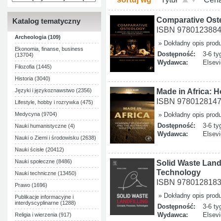
Comparative Oste
Katalog tematyczny
ISBN 978012388
Archeologia (109)
» Dokładny opis prod
Ekonomia, finanse, business
Dostępność:
3-6 ty
(13704)
Wydawca:
Elsevi
Filozofia (1445)
Historia (3040)
Made in Africa: 
Języki i językoznawstwo (2356)
ISBN 978012814
Lifestyle, hobby i rozrywka (475)
Medycyna (9704)
» Dokładny opis prod
Dostępność:
3-6 ty
Nauki humanistyczne (4)
Wydawca:
Elsevi
Nauki o Ziemi i środowisku (2638)
Nauki ścisłe (20412)
Nauki społeczne (8486)
Solid Waste Land
Technology
Nauki techniczne (13450)
ISBN 978012818
Prawo (1696)
» Dokładny opis prod
Publikacje informacyjne i
interdyscyplinarne (1288)
Dostępność:
3-6 ty
Wydawca:
Elsevi
Religia i wierzenia (917)