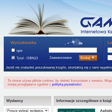
Wyszukiwarka
Lo
opis
Zaawansowane
Tytuł - ISBN13
Jeżeli nie znalazłeś poszukiwanej książki, skontaktuj się z nami wypełni
Ta strona używa plików cookies, by ułatwić korzystanie z serwisu. Mo
swojej przeglądarce zgodnie z
polityką prywatności
.
Wydawcy
Informacje szczegółowe o ksią
Aphid