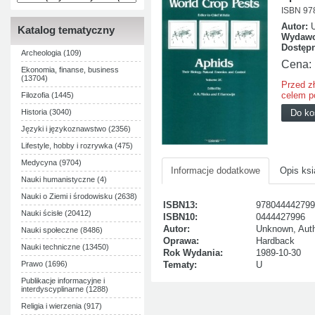
ISBN 97
Autor:
Katalog tematyczny
Wydawc
Dostęp
Archeologia (109)
Cena:
Ekonomia, finanse, business
(13704)
Przed z
celem p
Filozofia (1445)
Historia (3040)
Języki i językoznawstwo (2356)
Lifestyle, hobby i rozrywka (475)
Medycyna (9704)
Informacje dodatkowe
Opis ksi
Nauki humanistyczne (4)
Nauki o Ziemi i środowisku (2638)
ISBN13:
978044442799
Nauki ścisłe (20412)
ISBN10:
0444427996
Autor:
Unknown, Aut
Nauki społeczne (8486)
Oprawa:
Hardback
Nauki techniczne (13450)
Rok Wydania:
1989-10-30
Prawo (1696)
Tematy:
U
Publikacje informacyjne i
interdyscyplinarne (1288)
Religia i wierzenia (917)