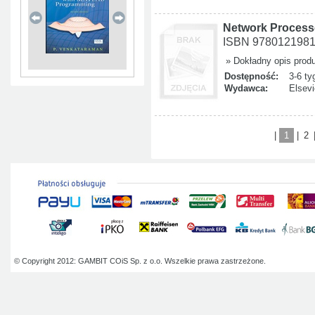
Network Processo
ISBN 978012198
» Dokładny opis prod
Dostępność:
3-6 ty
Wydawca:
Elsevi
|
1
|
2
© Copyright 2012: GAMBIT COiS Sp. z o.o. Wszelkie prawa zastrzeżone.