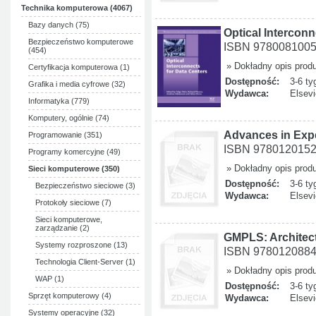
Technika komputerowa (4067)
Bazy danych (75)
Optical Interconn
Bezpieczeństwo komputerowe
ISBN 978008100
(454)
» Dokładny opis prod
Certyfikacja komputerowa (1)
Dostępność:
3-6 ty
Grafika i media cyfrowe (32)
Wydawca:
Elsevi
Informatyka (779)
Komputery, ogólnie (74)
Advances in Exp
Programowanie (351)
ISBN 978012015
Programy komercyjne (49)
» Dokładny opis prod
Sieci komputerowe (350)
Dostępność:
3-6 ty
Bezpieczeństwo sieciowe (3)
Wydawca:
Elsevi
Protokoły sieciowe (7)
Sieci komputerowe,
zarządzanie (2)
GMPLS: Architect
Systemy rozproszone (13)
ISBN 978012088
Technologia Client-Server (1)
» Dokładny opis prod
WAP (1)
Dostępność:
3-6 ty
Sprzęt komputerowy (4)
Wydawca:
Elsevi
Systemy operacyjne (32)