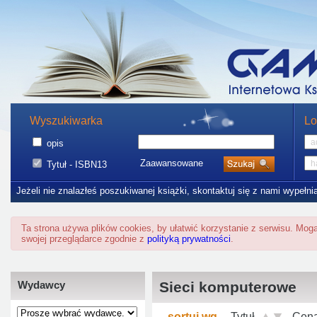
Wyszukiwarka
Lo
opis
Zaawansowane
Tytuł - ISBN13
Jeżeli nie znalazłeś poszukiwanej książki, skontaktuj się z nami wypełni
Ta strona używa plików cookies, by ułatwić korzystanie z serwisu. Mo
swojej przeglądarce zgodnie z
polityką prywatności
.
Wydawcy
Sieci komputerowe
sortuj wg
Tytuł
Cen