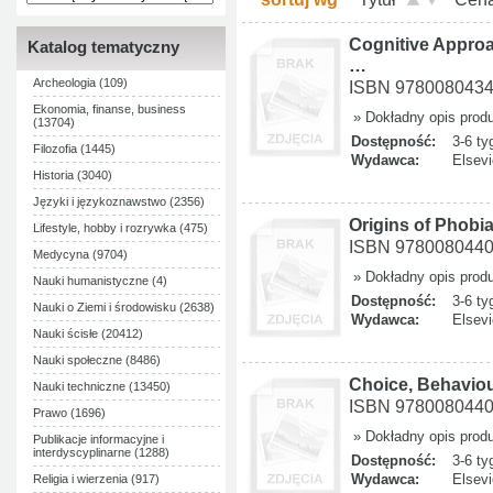
Cognitive Appro
Katalog tematyczny
…
Archeologia (109)
ISBN 978008043
Ekonomia, finanse, business
» Dokładny opis prod
(13704)
Dostępność:
3-6 ty
Filozofia (1445)
Wydawca:
Elsevi
Historia (3040)
Języki i językoznawstwo (2356)
Origins of Phobi
Lifestyle, hobby i rozrywka (475)
ISBN 978008044
Medycyna (9704)
» Dokładny opis prod
Nauki humanistyczne (4)
Dostępność:
3-6 ty
Nauki o Ziemi i środowisku (2638)
Wydawca:
Elsevi
Nauki ścisłe (20412)
Nauki społeczne (8486)
Choice, Behavio
Nauki techniczne (13450)
ISBN 978008044
Prawo (1696)
» Dokładny opis prod
Publikacje informacyjne i
interdyscyplinarne (1288)
Dostępność:
3-6 ty
Wydawca:
Elsevi
Religia i wierzenia (917)