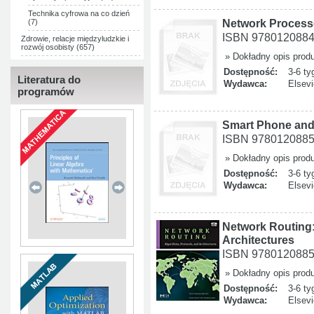
Technika cyfrowa na co dzień
Network Processo
(7)
ISBN 978012088
Zdrowie, relacje międzyludzkie i
rozwój osobisty (657)
» Dokładny opis prod
Dostępność:
3-6 ty
Literatura do
Wydawca:
Elsevi
programów
Smart Phone and
ISBN 978012088
» Dokładny opis prod
Dostępność:
3-6 ty
Wydawca:
Elsevi
Network Routing:
Architectures
ISBN 978012088
» Dokładny opis prod
Dostępność:
3-6 ty
Wydawca:
Elsevi