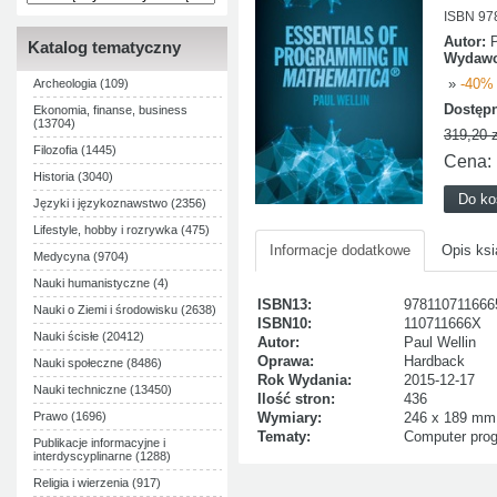
ISBN 97
Autor:
P
Katalog tematyczny
Wydawc
»
-40% 
Archeologia (109)
Dostęp
Ekonomia, finanse, business
(13704)
319,20 z
Filozofia (1445)
Cena:
Historia (3040)
Języki i językoznawstwo (2356)
Lifestyle, hobby i rozrywka (475)
Informacje dodatkowe
Opis ksi
Medycyna (9704)
Nauki humanistyczne (4)
ISBN13:
978110711666
Nauki o Ziemi i środowisku (2638)
ISBN10:
110711666X
Nauki ścisłe (20412)
Autor:
Paul Wellin
Oprawa:
Hardback
Nauki społeczne (8486)
Rok Wydania:
2015-12-17
Nauki techniczne (13450)
Ilość stron:
436
Prawo (1696)
Wymiary:
246 x 189 mm
Tematy:
Computer prog
Publikacje informacyjne i
interdyscyplinarne (1288)
Religia i wierzenia (917)