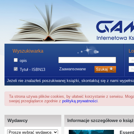
Wyszukiwarka
Lo
opis
Zaawansowane
Tytuł - ISBN13
Jeżeli nie znalazłeś poszukiwanej książki, skontaktuj się z nami wypełni
Ta strona używa plików cookies, by ułatwić korzystanie z serwisu. Mo
swojej przeglądarce zgodnie z
polityką prywatności
.
Wydawcy
Informacje szczegółowe o ksią
Essent