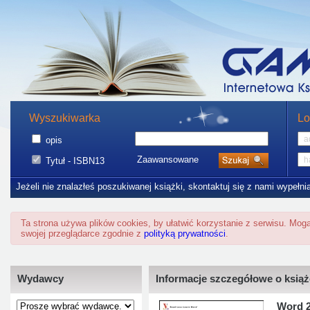
Wyszukiwarka
Lo
opis
Zaawansowane
Tytuł - ISBN13
Jeżeli nie znalazłeś poszukiwanej książki, skontaktuj się z nami wypełni
Ta strona używa plików cookies, by ułatwić korzystanie z serwisu. Mo
swojej przeglądarce zgodnie z
polityką prywatności
.
Wydawcy
Informacje szczegółowe o ksią
Word 2