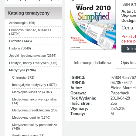
ISBN 97
Autor:
Katalog tematyczny
Wydawc
Dostęp
Archeologia (109)
Cena:
Ekonomia, finanse, business
(13704)
Przed z
celem p
Filozofia (1445)
Historia (3040)
Języki i językoznawstwo (2356)
Informacje dodatkowe
Opis ksi
Lifestyle, hobby i rozrywka (475)
Medycyna (9704)
ISBN13:
978047057762
Chirurgia (272)
ISBN10:
0470577622
Inne gałęzie medycyny (1871)
Autor:
Elaine Marmel
Medycyna kliniczna (4187)
Oprawa:
Paperback
Rok Wydania:
2010-04-28
Medycyna niekonwencjonalna
(14)
Ilość stron:
256
Wymiary:
252x216
Medycyna przedkliniczna (269)
Tematy:
M
Medycyna, ogólnie (1740)
Medyczne służby pomocnicze
(745)
Studia medyczne (16)