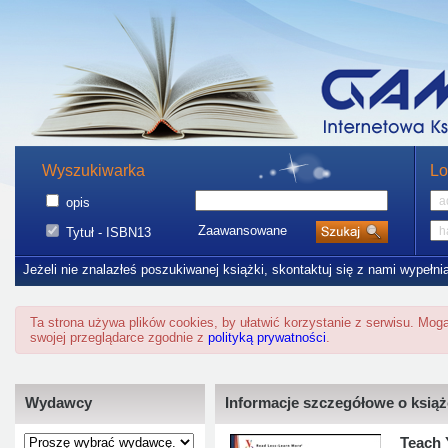
Wyszukiwarka
Lo
opis
Zaawansowane
Tytuł - ISBN13
Jeżeli nie znalazłeś poszukiwanej książki, skontaktuj się z nami wypełni
Ta strona używa plików cookies, by ułatwić korzystanie z serwisu. Mo
swojej przeglądarce zgodnie z
polityką prywatności
.
Wydawcy
Informacje szczegółowe o ksią
Teach 