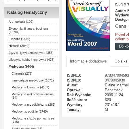
ISBN 97
Autor:
Katalog tematyczny
Wydawc
Dostęp
Archeologia (109)
Cena:
Ekonomia, finanse, business
(13704)
Przed z
celem p
Filozofia (1445)
Historia (3040)
Języki i językoznawstwo (2356)
Lifestyle, hobby i rozrywka (475)
Informacje dodatkowe
Opis ksi
Medycyna (9704)
Chirurgia (272)
ISBN13:
978047004593
ISBN10:
0470045930
Inne gałęzie medycyny (1871)
Autor:
Elaine Marmel
Medycyna kliniczna (4187)
Oprawa:
Paperback
Medycyna niekonwencjonalna
Rok Wydania:
2006-11-24
(14)
Ilość stron:
320
Wymiary:
231x187
Medycyna przedkliniczna (269)
Tematy:
M
Medycyna, ogólnie (1740)
Medyczne służby pomocnicze
(745)
Studia medyczne (16)