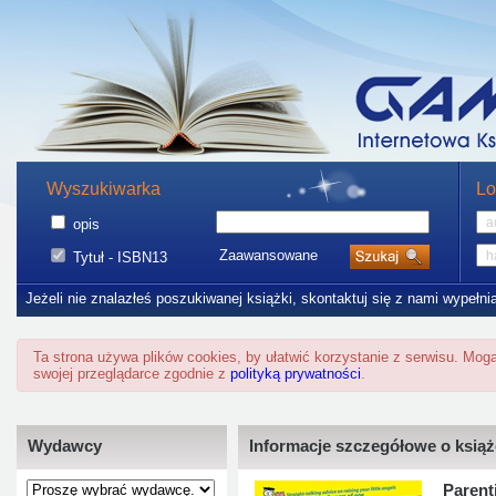
Wyszukiwarka
Lo
opis
Zaawansowane
Tytuł - ISBN13
Jeżeli nie znalazłeś poszukiwanej książki, skontaktuj się z nami wypełni
Ta strona używa plików cookies, by ułatwić korzystanie z serwisu. Mo
swojej przeglądarce zgodnie z
polityką prywatności
.
Wydawcy
Informacje szczegółowe o ksią
Parent