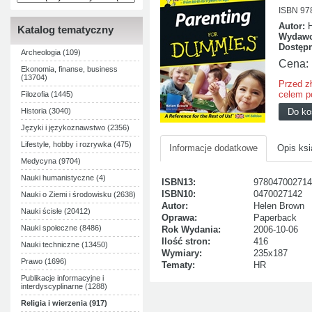
ISBN 97
Autor:
Katalog tematyczny
Wydawc
Dostęp
Archeologia (109)
Cena:
Ekonomia, finanse, business
(13704)
Przed z
celem p
Filozofia (1445)
Historia (3040)
Języki i językoznawstwo (2356)
Lifestyle, hobby i rozrywka (475)
Informacje dodatkowe
Opis ksi
Medycyna (9704)
Nauki humanistyczne (4)
ISBN13:
978047002714
ISBN10:
0470027142
Nauki o Ziemi i środowisku (2638)
Autor:
Helen Brown
Nauki ścisłe (20412)
Oprawa:
Paperback
Nauki społeczne (8486)
Rok Wydania:
2006-10-06
Ilość stron:
416
Nauki techniczne (13450)
Wymiary:
235x187
Prawo (1696)
Tematy:
HR
Publikacje informacyjne i
interdyscyplinarne (1288)
Religia i wierzenia (917)