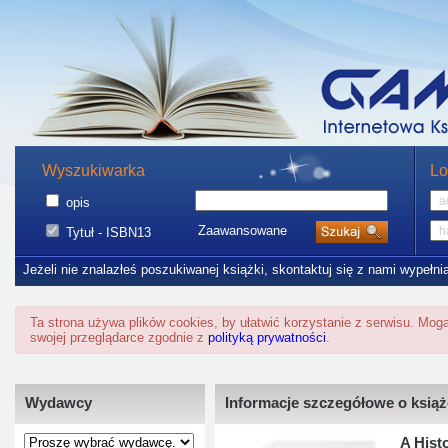
Wyszukiwarka
Lo
opis
Zaawansowane
Tytuł - ISBN13
Jeżeli nie znalazłeś poszukiwanej książki, skontaktuj się z nami wypełni
Ta strona używa plików cookies, by ułatwić korzystanie z serwisu. Mo
swojej przeglądarce zgodnie z
polityką prywatności
.
Wydawcy
Informacje szczegółowe o ksią
A Hist