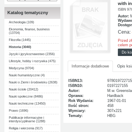
with in
ISBN 97
Katalog tematyczny
Autor:
Wydawc
Archeologia (109)
Dostęp
Ekonomia, finanse, business
Cena:
(13704)
Filozofia (1445)
Przed z
celem p
Historia (3040)
Języki i językoznawstwo (2356)
Lifestyle, hobby i rozrywka (475)
Informacje dodatkowe
Opis ksi
Medycyna (9704)
Nauki humanistyczne (4)
ISBN13:
978019722715
Nauki o Ziemi i środowisku (2638)
ISBN10:
0197227155
Nauki ścisłe (20412)
Autor:
M.w. Greensla
Oprawa:
Hardback
Nauki społeczne (8486)
Rok Wydania:
1967-01-01
Nauki techniczne (13450)
Ilość stron:
458
Wymiary:
307x221
Prawo (1696)
Tematy:
HBG
Publikacje informacyjne i
interdyscyplinarne (1288)
Religia i wierzenia (917)