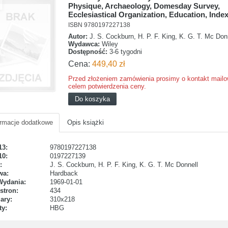
Physique, Archaeology, Domesday Survey,
Ecclesiastical Organization, Education, Index
ISBN 9780197227138
Autor:
J. S. Cockburn, H. P. F. King, K. G. T. Mc Don
Wydawca:
Wiley
Dostępność:
3-6 tygodni
Cena:
449,40 zł
Przed złożeniem zamówienia prosimy o kontakt mail
celem potwierdzenia ceny.
ormacje dodatkowe
Opis książki
N13:
9780197227138
N10:
0197227139
or:
J. S. Cockburn, H. P. F. King, K. G. T. Mc Donnell
awa:
Hardback
 Wydania:
1969-01-01
ć stron:
434
iary:
310x218
aty:
HBG