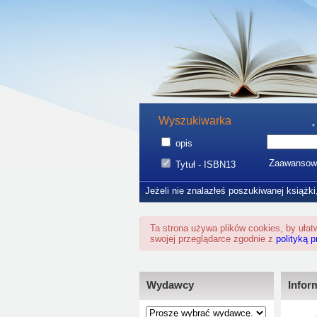
Wyszukiwarka
opis
Zaawansow
Tytuł - ISBN13
Jeżeli nie znalazłeś poszukiwanej książki
Ta strona używa plików cookies, by uła
swojej przeglądarce zgodnie z
polityką 
Wydawcy
Infor