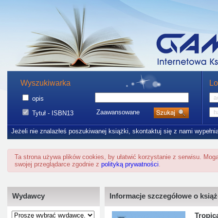
Wyszukiwarka
Lo
opis
Zaawansowane
Tytuł - ISBN13
Jeżeli nie znalazłeś poszukiwanej książki, skontaktuj się z nami wypełni
Ta strona używa plików cookies, by ułatwić korzystanie z serwisu. Mo
swojej przeglądarce zgodnie z
polityką prywatności
.
Wydawcy
Informacje szczegółowe o ksią
Tropic