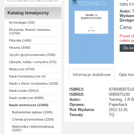
ISBN 97
Autor:
T
Katalog tematyczny
Wydawc
Dostęp
Archeologia (109)
Cena:
Ekonomia, finanse, business
(13704)
Przed z
celem p
Filozofia (1445)
Historia (3040)
Języki i językoznawstwo (2356)
Lifestyle, hobby i rozrywka (475)
Medycyna (9704)
Informacje dodatkowe
Opis ksi
Nauki humanistyczne (4)
Nauki o Ziemi i środowisku (2638)
ISBN13:
978008097510
Nauki ścisłe (20412)
ISBN10:
0080975100
Nauki społeczne (8486)
Autor:
Twining, J.R.B
Oprawa:
Paperback
Nauki techniczne (13450)
Rok Wydania:
2012-11-01
Budownictwo lądowe (1045)
Tematy:
TQ
Chemia przemysłowa (2258)
Elektronika i telekomunikacja
(3287)