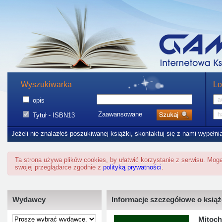
Wyszukiwarka
Lo
opis
Zaawansowane
Tytuł - ISBN13
Jeżeli nie znalazłeś poszukiwanej książki, skontaktuj się z nami wypełni
Ta strona używa plików cookies, by ułatwić korzystanie z serwisu. Mo
swojej przeglądarce zgodnie z
polityką prywatności
.
Wydawcy
Informacje szczegółowe o ksią
Mitoch