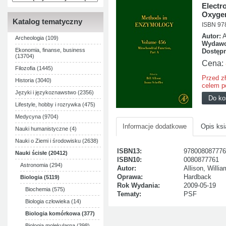
Electr
Oxyge
Katalog tematyczny
ISBN 97
Autor:
A
Archeologia (109)
Wydawc
Ekonomia, finanse, business
Dostęp
(13704)
Cena:
Filozofia (1445)
Przed z
Historia (3040)
celem p
Języki i językoznawstwo (2356)
Lifestyle, hobby i rozrywka (475)
Medycyna (9704)
Informacje dodatkowe
Opis ksi
Nauki humanistyczne (4)
Nauki o Ziemi i środowisku (2638)
ISBN13:
978008087776
Nauki ścisłe (20412)
ISBN10:
0080877761
Astronomia (294)
Autor:
Allison, Willi
Oprawa:
Hardback
Biologia (5119)
Rok Wydania:
2009-05-19
Biochemia (575)
Tematy:
PSF
Biologia człowieka (14)
Biologia komórkowa (377)
Biologia molekularna (398)