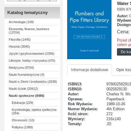
Water 
ISBN 97
Katalog tematyczny
Autor:
Wydawc
Archeologia (109)
Dostęp
Ekonomia, finanse, business
Cena:
(13704)
Filozofia (1445)
Przed z
celem p
Historia (3040)
Języki i językoznawstwo (2356)
Lifestyle, hobby i rozrywka (475)
Medycyna (9704)
Informacje dodatkowe
Opis ksi
Nauki humanistyczne (4)
Nauki o Ziemi i środowisku (2638)
ISBN13:
978002582913
Nauki ścisłe (20412)
ISBN10:
0025829130
Autor:
Charles N. Mc
Nauki społeczne (8486)
Oprawa:
Paperback
Edukacja (229)
Rok Wydania:
1989-10-26
Numer Wydania:
4th Edition
Kryminologia, opieka spełeczna
(284)
Ilość stron:
272
Wymiary:
216x140
Obronność (10)
Tematy:
JD
Polityka (1389)