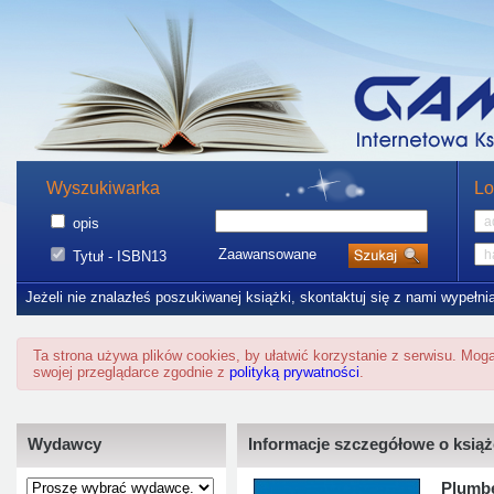
Wyszukiwarka
Lo
opis
Zaawansowane
Tytuł - ISBN13
Jeżeli nie znalazłeś poszukiwanej książki, skontaktuj się z nami wypełni
Ta strona używa plików cookies, by ułatwić korzystanie z serwisu. Mo
swojej przeglądarce zgodnie z
polityką prywatności
.
Wydawcy
Informacje szczegółowe o ksią
Plumbe