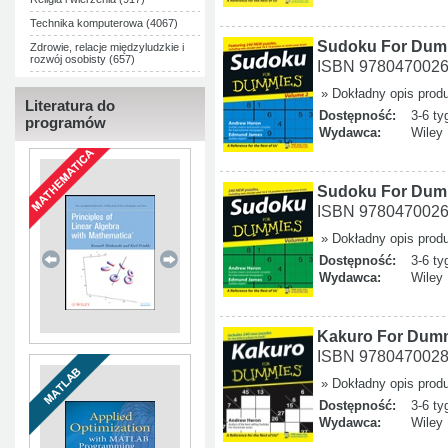
Technika komputerowa (4067)
Sudoku For Dumm
Zdrowie, relacje międzyludzkie i
rozwój osobisty (657)
ISBN 978047002
» Dokładny opis prod
Literatura do
Dostępność:
3-6 ty
programów
Wydawca:
Wiley
Sudoku For Dumm
ISBN 978047002
» Dokładny opis prod
Dostępność:
3-6 ty
Wydawca:
Wiley
Kakuro For Dum
ISBN 978047002
» Dokładny opis prod
Dostępność:
3-6 ty
Wydawca:
Wiley