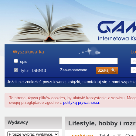
Wyszukiwarka
Lo
opis
Zaawansowane
Tytuł - ISBN13
Jeżeli nie znalazłeś poszukiwanej książki, skontaktuj się z nami wypełni
Ta strona używa plików cookies, by ułatwić korzystanie z serwisu. Mo
swojej przeglądarce zgodnie z
polityką prywatności
.
Wydawcy
Lifestyle, hobby i roz
sortuj wg
Tytuł
Cen