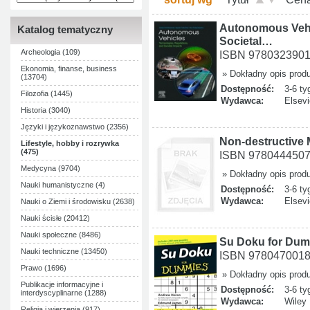
Autonomous Vehic
Katalog tematyczny
Societal…
Archeologia (109)
ISBN 978032390
Ekonomia, finanse, business
» Dokładny opis prod
(13704)
Dostępność:
3-6 ty
Filozofia (1445)
Wydawca:
Elsevi
Historia (3040)
Języki i językoznawstwo (2356)
Non-destructive 
Lifestyle, hobby i rozrywka
(475)
ISBN 978044450
Medycyna (9704)
» Dokładny opis prod
Nauki humanistyczne (4)
Dostępność:
3-6 ty
Wydawca:
Elsevi
Nauki o Ziemi i środowisku (2638)
Nauki ścisłe (20412)
Nauki społeczne (8486)
Su Doku for Du
Nauki techniczne (13450)
ISBN 978047001
Prawo (1696)
» Dokładny opis prod
Publikacje informacyjne i
Dostępność:
3-6 ty
interdyscyplinarne (1288)
Wydawca:
Wiley
Religia i wierzenia (917)