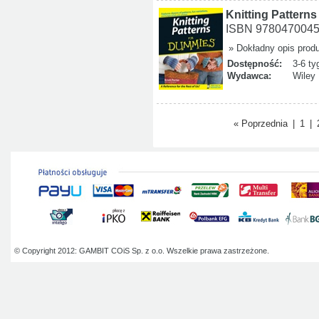
Knitting Pattern
ISBN 978047004
» Dokładny opis prod
Dostępność:
3-6 ty
Wydawca:
Wiley
« Poprzednia
|
1
|
© Copyright 2012: GAMBIT COiS Sp. z o.o. Wszelkie prawa zastrzeżone.