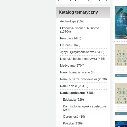
Katalog tematyczny
Archeologia (109)
Ekonomia, finanse, business
(13704)
Filozofia (1445)
Historia (3040)
Języki i językoznawstwo (2356)
Lifestyle, hobby i rozrywka (475)
Medycyna (9704)
Nauki humanistyczne (4)
Nauki o Ziemi i środowisku (2638)
Nauki ścisłe (20412)
Nauki społeczne (8486)
Edukacja (229)
Kryminologia, opieka spełeczna
(284)
Obronność (10)
Polityka (1389)