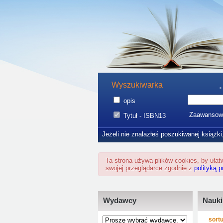
Wyszukiwarka
opis
Zaawansow
Tytuł - ISBN13
Jeżeli nie znalazłeś poszukiwanej książki
Ta strona używa plików cookies, by uła
swojej przeglądarce zgodnie z
polityką 
Wydawcy
Nauki
sortu