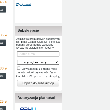
45 zł
Wyślij e-mail
Subskrypcje
35 zł
Administratorem danych osobowych
jest firma Gambit COiS Sp. z o.o. Na
podany adres będzie wysyłany
wyłącznie biuletyn informacyjny.
80 zł
Oświadczam, że znane mi są
zasady polityki prywatności
firmy
Gambit COiS Sp. z o.o. i je akceptuję
Dopisz do subskrypcji
Autoryzacja płatności
25 zł