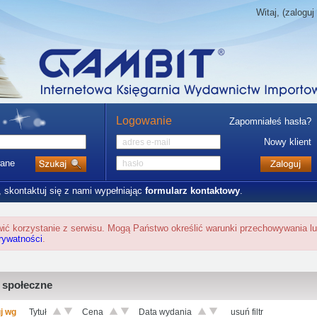
Witaj, (zaloguj 
Logowanie
Zapomniałeś hasła?
Nowy klient
ane
, skontaktuj się z nami wypełniając
formularz kontaktowy
.
twić korzystanie z serwisu. Mogą Państwo określić warunki przechowywania l
prywatności
.
 społeczne
j wg
Tytuł
Cena
Data wydania
usuń filtr