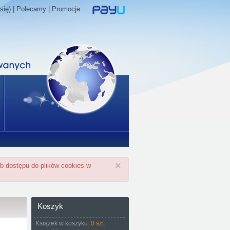
się) |
Polecamy
|
Promocje
×
ub dostępu do plików cookies w
Koszyk
Książek w koszyku:
0 szt.