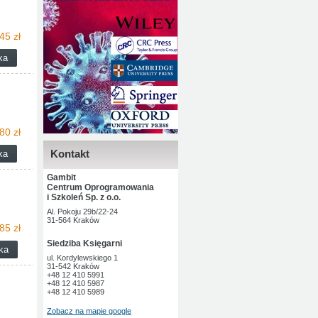
45 zł
80 zł
Kontakt
Gambit
Centrum Oprogramowania
i Szkoleń Sp. z o.o.
Al. Pokoju 29b/22-24
31-564 Kraków
85 zł
Siedziba Księgarni
ul. Kordylewskiego 1
31-542 Kraków
+48 12 410 5991
+48 12 410 5987
+48 12 410 5989
Zobacz na mapie google