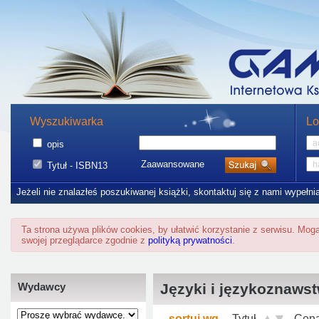
Wyszukiwarka
Lo
opis
Zaawansowane
Tytuł - ISBN13
Jeżeli nie znalazłeś poszukiwanej książki, skontaktuj się z nami wypełni
Ta strona używa plików cookies, by ułatwić korzystanie z serwisu. Mo
swojej przeglądarce zgodnie z
polityką prywatności
.
Wydawcy
Języki i językoznaws
sortuj wg
Tytuł
Cen