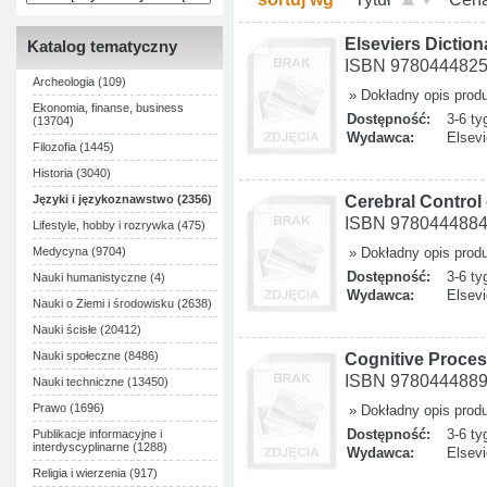
Elseviers Diction
Katalog tematyczny
ISBN 978044482
Archeologia (109)
» Dokładny opis prod
Ekonomia, finanse, business
Dostępność:
3-6 ty
(13704)
Wydawca:
Elsevi
Filozofia (1445)
Historia (3040)
Cerebral Contro
Języki i językoznawstwo (2356)
ISBN 978044488
Lifestyle, hobby i rozrywka (475)
Medycyna (9704)
» Dokładny opis prod
Dostępność:
3-6 ty
Nauki humanistyczne (4)
Wydawca:
Elsevi
Nauki o Ziemi i środowisku (2638)
Nauki ścisłe (20412)
Nauki społeczne (8486)
Cognitive Process
ISBN 978044488
Nauki techniczne (13450)
Prawo (1696)
» Dokładny opis prod
Dostępność:
3-6 ty
Publikacje informacyjne i
interdyscyplinarne (1288)
Wydawca:
Elsevi
Religia i wierzenia (917)