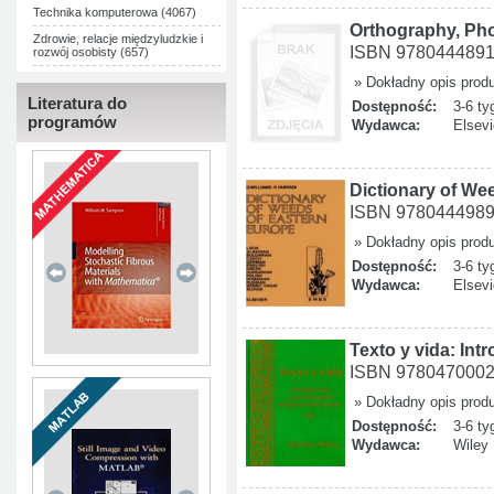
Technika komputerowa (4067)
Orthography, Ph
Zdrowie, relacje międzyludzkie i
ISBN 978044489
rozwój osobisty (657)
» Dokładny opis prod
Literatura do
Dostępność:
3-6 ty
programów
Wydawca:
Elsevi
Dictionary of We
ISBN 978044498
» Dokładny opis prod
Dostępność:
3-6 ty
Wydawca:
Elsevi
Texto y vida: Int
ISBN 978047000
» Dokładny opis prod
Dostępność:
3-6 ty
Wydawca:
Wiley