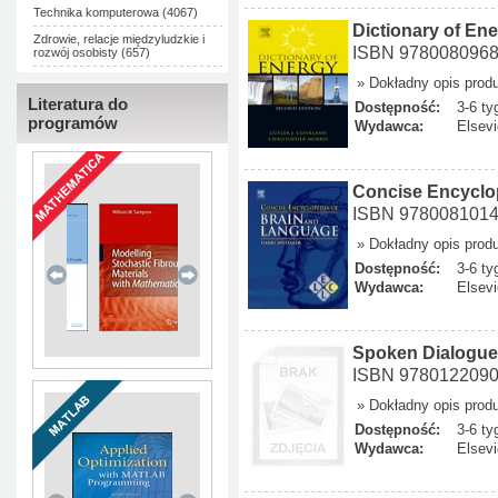
Technika komputerowa (4067)
Dictionary of En
Zdrowie, relacje międzyludzkie i
ISBN 978008096
rozwój osobisty (657)
» Dokładny opis prod
Literatura do
Dostępność:
3-6 ty
programów
Wydawca:
Elsevi
Concise Encyclo
ISBN 978008101
» Dokładny opis prod
Dostępność:
3-6 ty
Wydawca:
Elsevi
Spoken Dialogue
ISBN 978012209
» Dokładny opis prod
Dostępność:
3-6 ty
Wydawca:
Elsevi