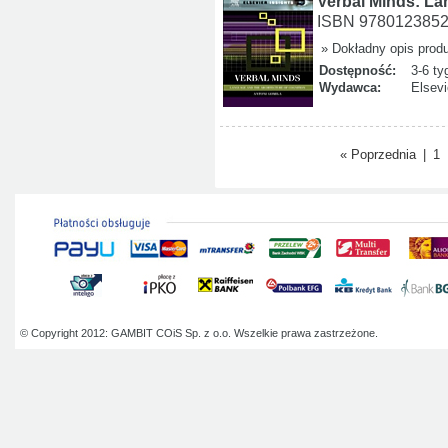
Verbal Minds: La
ISBN 978012385
» Dokładny opis prod
Dostępność:
3-6 ty
Wydawca:
Elsevi
« Poprzednia
|
1
© Copyright 2012: GAMBIT COiS Sp. z o.o. Wszelkie prawa zastrzeżone.