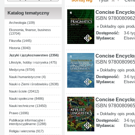
Concise Encyclo
Katalog tematyczny
ISBN 978008096
Archeologia (109)
» Dokładny opis prod
Ekonomia, finanse, business
Dostępność:
3-6 ty
(13704)
Wydawca:
Elsevi
Filozofia (1445)
Historia (3040)
Concise Encyclo
Języki i językoznawstwo (2356)
ISBN 978008096
Lifestyle, hobby i rozrywka (475)
Medycyna (9704)
» Dokładny opis prod
Dostępność:
3-6 ty
Nauki humanistyczne (4)
Wydawca:
Elsevi
Nauki o Ziemi i środowisku (2638)
Nauki ścisłe (20412)
Nauki społeczne (8486)
Concise Encyclop
ISBN 978008096
Nauki techniczne (13450)
Prawo (1696)
» Dokładny opis prod
Dostępność:
3-6 ty
Publikacje informacyjne i
interdyscyplinarne (1288)
Wydawca:
Elsevi
Religia i wierzenia (917)