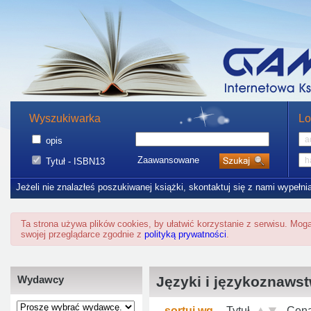
Wyszukiwarka
Lo
opis
Zaawansowane
Tytuł - ISBN13
Jeżeli nie znalazłeś poszukiwanej książki, skontaktuj się z nami wypełni
Ta strona używa plików cookies, by ułatwić korzystanie z serwisu. Mo
swojej przeglądarce zgodnie z
polityką prywatności
.
Wydawcy
Języki i językoznaws
sortuj wg
Tytuł
Cen