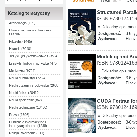
Structured Parall
Katalog tematyczny
ISBN 978012415
Archeologia (109)
» Dokładny opis prod
Ekonomia, finanse, business
Dostępność:
3-6 ty
(13704)
Wydawca:
Elsevi
Filozofia (1445)
Historia (3040)
Modeling and An
Języki i językoznawstwo (2356)
ISBN 978012416
Lifestyle, hobby i rozrywka (475)
Medycyna (9704)
» Dokładny opis prod
Dostępność:
3-6 ty
Nauki humanistyczne (4)
Wydawca:
Elsevi
Nauki o Ziemi i środowisku (2638)
Nauki ścisłe (20412)
Nauki społeczne (8486)
CUDA Fortran for
ISBN 978012416
Nauki techniczne (13450)
Prawo (1696)
» Dokładny opis prod
Dostępność:
3-6 ty
Publikacje informacyjne i
interdyscyplinarne (1288)
Wydawca:
Elsevi
Religia i wierzenia (917)