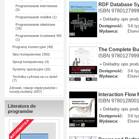
RDF Database Sy
Programowanie internetowe
(5)
ISBN 978012799
Programowanie mobilne (1)
» Dokładny opis prod
Programowanie obiektowe
Dostępność:
3-6 ty
(16)
Wydawca:
Elsevi
Programowanie środowisk MS
(1)
Programy komercyjne (49)
The Complete B
Sieci komputerowe (350)
ISBN 978012799
Sprzęt komputerowy (4)
» Dokładny opis prod
Systemy operacyjne (32)
Dostępność:
3-6 ty
Wydawca:
Elsevi
Technika cyfrowa na co dzień
(7)
Zdrowie, relacje międzyludzkie i
rozwój osobisty (657)
Interaction Flow
ISBN 978012800
Literatura do
» Dokładny opis prod
programów
Dostępność:
3-6 ty
Wydawca:
Elsevi