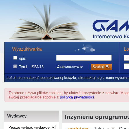
Wyszukiwarka
Lo
opis
Zaawansowane
Tytuł - ISBN13
Jeżeli nie znalazłeś poszukiwanej książki, skontaktuj się z nami wypełni
Ta strona używa plików cookies, by ułatwić korzystanie z serwisu. Mo
swojej przeglądarce zgodnie z
polityką prywatności
.
Wydawcy
Inżynieria oprogramo
sortuj wg
Tytuł
Cen