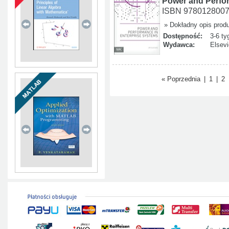
Power and Perfo
ISBN 978012800
» Dokładny opis prod
Dostępność:
3-6 ty
Wydawca:
Elsevi
« Poprzednia
|
1
|
2