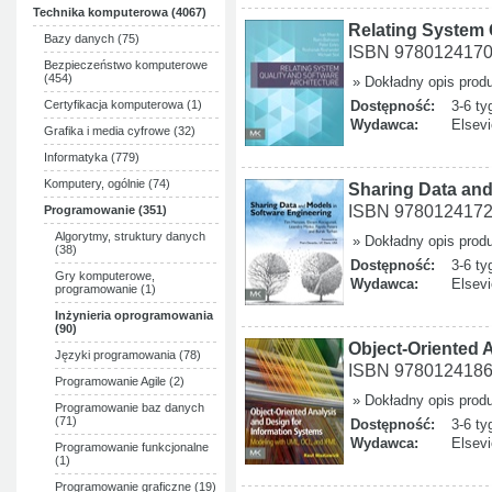
Technika komputerowa (4067)
Relating System 
Bazy danych (75)
ISBN 978012417
Bezpieczeństwo komputerowe
(454)
» Dokładny opis prod
Certyfikacja komputerowa (1)
Dostępność:
3-6 ty
Wydawca:
Elsevi
Grafika i media cyfrowe (32)
Informatyka (779)
Komputery, ogólnie (74)
Sharing Data an
ISBN 978012417
Programowanie (351)
Algorytmy, struktury danych
» Dokładny opis prod
(38)
Dostępność:
3-6 ty
Gry komputerowe,
Wydawca:
Elsevi
programowanie (1)
Inżynieria oprogramowania
(90)
Object-Oriented 
Języki programowania (78)
ISBN 978012418
Programowanie Agile (2)
» Dokładny opis prod
Programowanie baz danych
(71)
Dostępność:
3-6 ty
Wydawca:
Elsevi
Programowanie funkcjonalne
(1)
Programowanie graficzne (19)