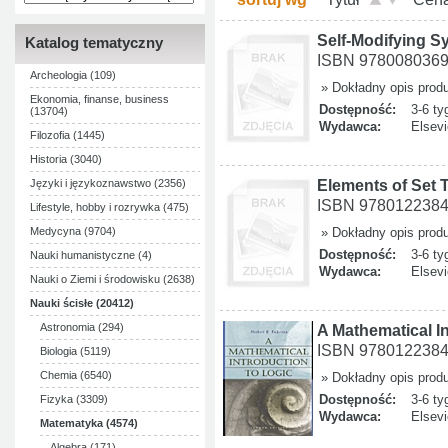
Self-Modifying S
Katalog tematyczny
ISBN 978008036
Archeologia (109)
» Dokładny opis prod
Ekonomia, finanse, business
Dostępność:
3-6 ty
(13704)
Wydawca:
Elsevi
Filozofia (1445)
Historia (3040)
Elements of Set 
Języki i językoznawstwo (2356)
ISBN 978012238
Lifestyle, hobby i rozrywka (475)
Medycyna (9704)
» Dokładny opis prod
Dostępność:
3-6 ty
Nauki humanistyczne (4)
Wydawca:
Elsevi
Nauki o Ziemi i środowisku (2638)
Nauki ścisłe (20412)
Astronomia (294)
A Mathematical I
ISBN 978012238
Biologia (5119)
Chemia (6540)
» Dokładny opis prod
Dostępność:
3-6 ty
Fizyka (3309)
Wydawca:
Elsevi
Matematyka (4574)
Algebra (171)