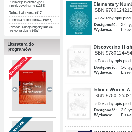
Publikacje informacyjne i
Elementary Numb
interdyscyplinarne (1288)
ISBN 978012421
Religia i wierzenia (917)
» Dokładny opis prod
Technika komputerowa (4067)
Dostępność:
3-6 ty
Zdrowie, relacje międzyludzkie i
Wydawca:
Elsevi
rozwój osobisty (657)
Literatura do
Discovering High
programów
ISBN 978012445
» Dokładny opis prod
Dostępność:
3-6 ty
Wydawca:
Elsevi
Infinite Words: 
ISBN 9780125321
» Dokładny opis prod
Dostępność:
3-6 ty
Wydawca:
Elsevi