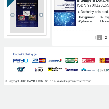
Intelligent Data 
ISBN 978012815
» Dokładny opis prod
Dostępność:
3-6 ty
Wydawca:
Elsevi
|
1
|
2
© Copyright 2012: GAMBIT COiS Sp. z o.o. Wszelkie prawa zastrzeżone.