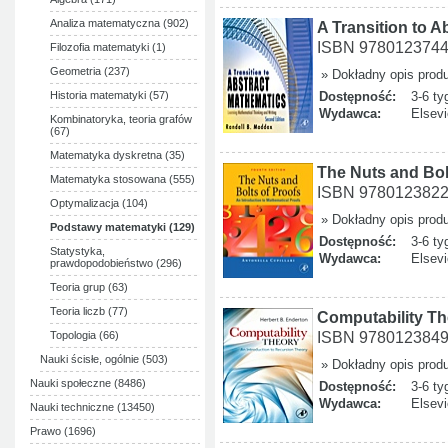
Analiza matematyczna (902)
A Transition to 
ISBN 978012374
Filozofia matematyki (1)
Geometria (237)
» Dokładny opis prod
Historia matematyki (57)
Dostępność:
3-6 ty
Wydawca:
Elsevi
Kombinatoryka, teoria grafów
(67)
Matematyka dyskretna (35)
The Nuts and Bol
Matematyka stosowana (555)
ISBN 978012382
Optymalizacja (104)
» Dokładny opis prod
Podstawy matematyki (129)
Dostępność:
3-6 ty
Statystyka,
Wydawca:
Elsevi
prawdopodobieństwo (296)
Teoria grup (63)
Teoria liczb (77)
Computability Th
ISBN 978012384
Topologia (66)
Nauki ścisłe, ogólnie (503)
» Dokładny opis prod
Nauki społeczne (8486)
Dostępność:
3-6 ty
Wydawca:
Elsevi
Nauki techniczne (13450)
Prawo (1696)