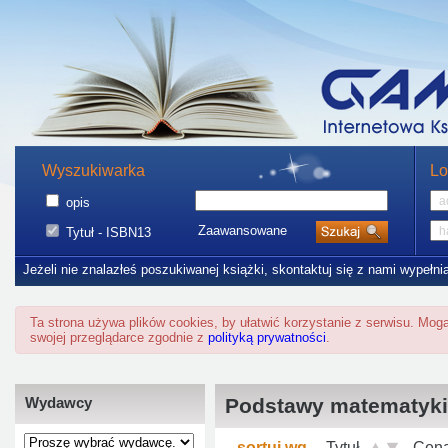
Wyszukiwarka
Lo
opis
Zaawansowane
Tytuł - ISBN13
Jeżeli nie znalazłeś poszukiwanej książki, skontaktuj się z nami wypełni
Ta strona używa plików cookies, by ułatwić korzystanie z serwisu. Mo
swojej przeglądarce zgodnie z
polityką prywatności
.
Wydawcy
Podstawy matematyki
sortuj wg
Tytuł
Cen